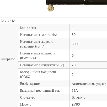
DG12STA
Кол-во фаз
1
Номинальная частота (hz)
50
Номинальная скорость
3000
вращения (rpm/min)
Номинальная мощность
9
(KW/KVA)
Генератор
Номинальное напряжение (V)
230
Коэффициент мощности
1
(COSØ)
Возбуждение
Автоматическое управл
Выходный постоянный ток
39A
Структура
Вручную
Модель
EV80