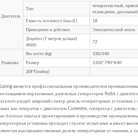
четырехтактный, прямо
Тип
охлаждение, дизельный
Двигатель
Емкость топливого бака (L)
18
Приведение в действие
Электричесский впуск
Децибел (7 метров дальше)
72
db(A)
Вес нетто (kg)
330/340
Упаковка
Размер
1350*790*840
20FT(набор)
Kusing является профессиональным производителем промышленных
поставщиком портативных дизельных генераторов 9кВА с двигател
каталоге входит широкий спектр дизель-генераторных установок с
таких как генератор с двигателем Cummins, генератор с двигателм, г
нас богатые опыты в проектировании и производстве промышленны
генераторная установка проходит строгое испытание и имеет высо
клиентам высококачественные дизель-генераторные установки, а т