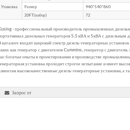
Упаковка
Размер
940*540*860
20FT(набор)
72
Kusing - профессиональный производитель промышленных дизельн
портативных дизельных генераторов 5,5 кВА и 5кВА с дизельным 
В каталоге входит широкий спектр дизель-генераторных установок
таких как генератор с двигателем Cummins, генератор с двигателм, г
нас богатые опыты в проектировании и производстве промышленны
генераторная установка проходит строгое испытание и имеет высо
клиентам высококачественные дизель-генераторные установки, а т
Запрос от