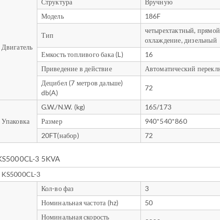
Структура
Вручную
Модель
186F
четырехтактный, прямо
Тип
охлаждение, дизельный
Двигатель
Емкость топливого бака (L)
16
Приведение в действие
Автоматический перекл
Децибел (7 метров дальше)
72
db(A)
G.W./N.W. (kg)
165/173
Упаковка
Размер
940*540*860
20FT(набор)
72
KS5000CL-3 5KVA
KS5000CL-3
Кол-во фаз
3
Номинальная частота (hz)
50
Номинальная скорость