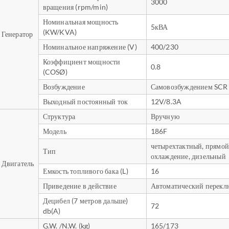
3000
вращения (rpm/min)
Номинальная мощность
5кВА
(KW/KVA)
Генератор
Номинальное напряжение (V)
400/230
Коэффициент мощности
0.8
(COSØ)
Возбуждение
Самовозбуждением SCR
Выходный постоянный ток
12V/8.3A
Структура
Вручную
Модель
186F
четырехтактный, прямо
Тип
охлаждение, дизельный
Двигатель
Емкость топливого бака (L)
16
Приведение в действие
Автоматический перекл
Децибел (7 метров дальше)
72
db(A)
G.W. /N.W. (kg)
165/173