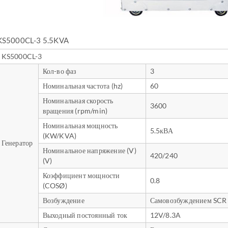
KS5000CL-3 5.5KVA
KS5000CL-3
Кол-во фаз
3
Номинальная частота (hz)
60
Номинальная скорость
3600
вращения (rpm/min)
Номинальная мощность
5.5кВА
(KW/KVA)
Генератор
Номинальное напряжение (V)
420/240
(V)
Коэффициент мощности
0.8
(COSØ)
Возбуждение
Самовозбуждением SCR
Выходный постоянный ток
12V/8.3A