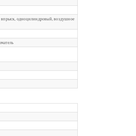
й впрыск, одноцилиндровый, воздушное
ючатель