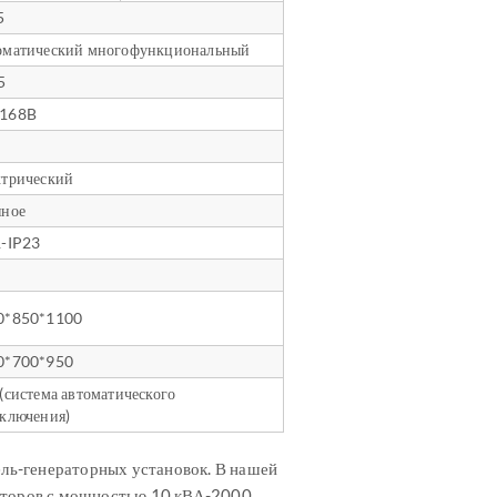
5
оматический многофункциональный
5
168B
ктрический
яное
1-IP23
0*850*1100
0*700*950
(система автоматического
ключения)
ль-генераторных установок. В нашей
раторов с мощностью 10 кВА-2000