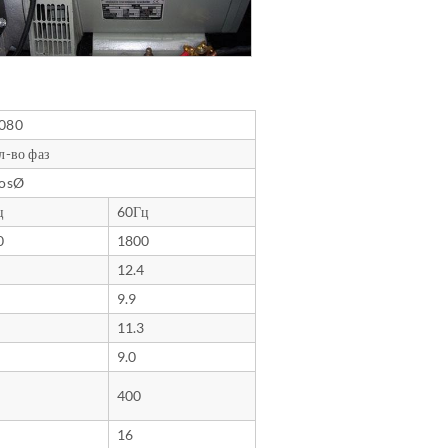
080
л-во фаз
cosØ
ц
60Гц
0
1800
12.4
9.9
11.3
9.0
400
16