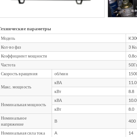
Технические параметры
Модель
K30
Кол-во фаз
3 Ко
Коэффициент мощности
0.8
Частота
50Г
Скорость вращения
об/мин
150
кВА
11.0
Макс. мощность
кВт
8.8
кВА
10.0
Номинальная мощность
кВт
8.0
Номинальное
В
400
напряжение
Номинальная сила тока
A
14