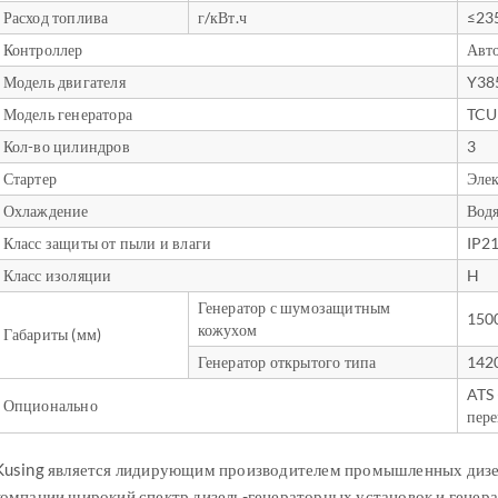
Расход топлива
г/кВт.ч
≤23
Контроллер
Авт
Модель двигателя
Y38
Модель генератора
TCU
Кол-во цилиндров
3
Стартер
Эле
Охлаждение
Вод
Класс защиты от пыли и влаги
IP2
Класс изоляции
H
Генератор с шумозащитным
150
кожухом
Габариты (мм)
Генератор открытого типа
142
ATS 
Опционально
пере
Kusing является лидирующим производителем промышленных дизе
компании широкий спектр дизель-генераторных установок и гене