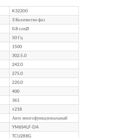
K32200
3 Количество фаз
0.8 cosØ
50 Гц
1500
302.5.0
242.0
275.0
220.0
400
361
≤218
Авто многофункциональный
YM6S4LF-DA
TCU288G