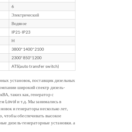
6
Электрический
Водяное
IP21-IP23
H
3800*1400*2100
2300*850*1200
ATS(auto transfer switch)
рных установок, поставщик дизельных
компании широкий спектр дизель-
ВА, таких как, генератор с
м Lovol и т.д. Мы занимались в
овок и генераторы несколько лет,
о, чтобы обеспечивать высокое
ные дизель-генераторные установки. а