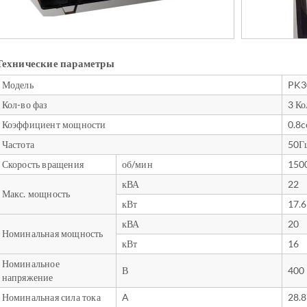
Технические параметры
Модель
PK3
Кол-во фаз
3 Ко
Коэффициент мощности
0.8
Частота
50Г
Скорость вращения
об/мин
150
кВА
22
Макс. мощность
кВт
17.6
кВА
20
Номинальная мощность
кВт
16
Номинальное
В
400
напряжение
Номинальная сила тока
A
28.