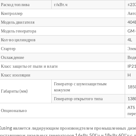
Расход топлива
г/кВт.ч
≤23
Контроллер
Авт
Модель двигателя
404
Модель генератора
GM-
Кол-во цилиндров
4L
Стартер
Эле
Охлаждение
Вод
Класс защиты от пыли и влаги
IP2
Класс изоляции
H
Генератор с шумозащитным
185
кожухом
Габариты (мм)
Генератор открытого типа
138
ATS 
Опционально
пере
Kusing является лидирующим произвоидтелем промышленных дизе
поставщиком дизельных генераторов 16кВт 50Гц и 18кВт 60Гц с д