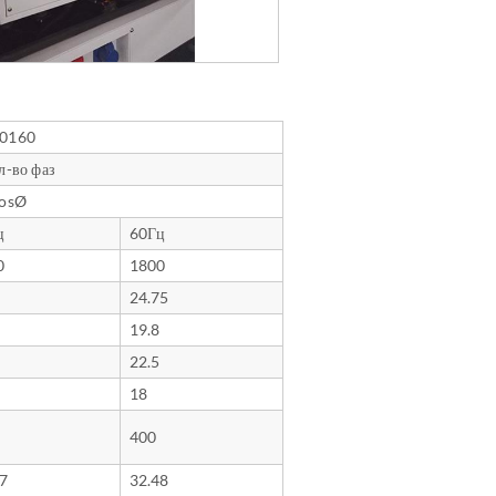
0160
л-во фаз
cosØ
ц
60Гц
0
1800
24.75
19.8
22.5
18
400
87
32.48