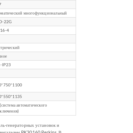
7
оматический многофункциональный
D-22G
16-4
ктрический
яное
1-IP23
0*750*1100
0*550*1135
(система автоматического
ключения)
ль-генераторных установок и
вигателем PK30160 Perkins. В