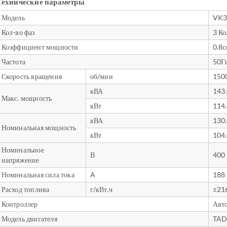
Технические параметры
Модель
VK3
Кол-во фаз
3 Ко
Коэффициент мощности
0.8
Частота
50Г
Скорость вращения
об/мин
150
кВА
143
Макс. мощность
кВт
114
кВА
130
Номинальная мощность
кВт
104
Номинальное
В
400
напряжение
Номинальная сила тока
A
188
Расход топлива
г/кВт.ч
≤21
Контроллер
Авт
Модель двигателя
TAD