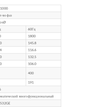
1000
л-во фаз
cosØ
ц
60Гц
0
1800
.0
145.8
.4
116.6
.0
132.5
.0
106.0
400
191
6
оматический многофункциональный
532GE