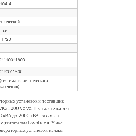
104-4
ктрический
яное
1-IP23
0*1100*1800
0*900*1500
(система автоматического
ключения)
торных установок и поставщик
VK31000 Volvo. В каталоге входит
 кВА до 2000 кВА, таких как
 двигателем Lovol и т.д. У нас
енераторных установок, каждая