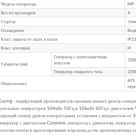
Модель генератора
MP-
Кол-во цилиндров
4
Стартер
Эле
Охлаждение
Вод
Класс защиты от пыли и влаги
IP2
Класс изоляции
H
Генератор с шумозащитным
320
кожухом
Габариты (мм)
Генератор открытого типа
220
ATS 
Опционально
пере
Kusing - лидирующий производитель промышленных дизель-генера
дизельных генераторов 104кВт 50Гц и 106кВт 60Гц с двигателем 
широкий спектр дизель-генераторных установок с мощностью от 10
генератор с двигателем Cummins, генератор с двигателм, генератор с
богатые опыты в проектировании и производстве промышленных г